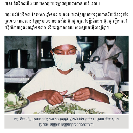
របួស និងពិការជើង ដោយសារប្រយុទ្ធគ្នាជាមួយទាហាន លន់ នល់។
រហូតដល់ថ្ងៃទី១៧ ខែមេសា ឆ្នាំ១៩៧៥ កងយោធាខ្មែរក្រហមទទួលបានជ័យជំនះទូទាំង
ប្រទេស ពេលនោះ ខ្មែរក្រហមបានចាត់តាំង​ ប៊ុនថូ ឲ្យនៅមន្ទីរពិការ។ ប៊ុនថូ ធ្វើការនៅ
មន្ទីរពិការរហូតដល់ឆ្នាំ១៩៧៦ ទើបអង្គការបានដកគាត់ឲ្យមកធ្វើពេទ្យវិញ។
កម្មាភិបាលខ្មែរក្រហម នៅក្នុងរោងចក្រស្លថ្មាំ ឆ្នាំ១៩៧៨។ រូបថត៖ ហ្គូណា ប៊ើគស្ត្រម។
ប្រភព៖ បណ្ណសារមជ្ឈមណ្ឌលឯកសារកម្ពុជា