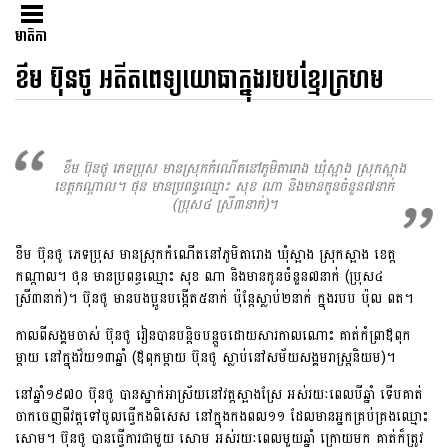
មាតិកា
ខឹម ប៊ុនថូ អតីតពេទ្យយោធាក្នុងរបបខ្មែរក្រហម
ខឹម​ ប៊ុនថូ ភេទប្រុស មានស្រុកកំណើតនៅភូមិតារោង ឃុំស្អាង ស្រុកស្អាង​
ខេត្តកណ្តាល។​ ថុន មានប្រពន្ធឈ្មោះ សុខ ណា និងមានកូនចំនួន៧នាក់
(ប្រុស៤ ស្រី៣នាក់)។
ខឹម​ ប៊ុនថូ ភេទប្រុស មានស្រុកកំណើតនៅភូមិតារោង ឃុំស្អាង ស្រុកស្អាង​ ខេត្ត
កណ្តាល។​ ថុន មានប្រពន្ធឈ្មោះ សុខ ណា និងមានកូនចំនួន៧នាក់ (ប្រុស៤
ស្រី៣នាក់)។ ប៊ុនថូ មានបងប្អូនបង្កើត៥នាក់ ប៉ុន្តែស្លាប់២នាក់ ក្នុងរបប ប៉ុល ពត។
កាលពី​សង្គមចាស់ ប៊ុនថូ រៀនបានបន្តិចបន្តួចដោយសារកាលណោះ គាត់កំព្រាឪពុក​
ម្តាយ នៅក្នុងវ័យ១៣ឆ្នាំ (ឪពុកម្តាយ ប៊ុនថូ ស្លាប់នៅសម័យសង្គមរាស្ត្រនិយម)។
នៅឆ្នាំ១៩៧០ ប៊ុនថូ បានស្នាក់អាស្រ័យនៅវត្តស្អាងស្រែ អស់រយៈពេលបីឆ្នាំ ទើបគាត់
ចាក​ចេញពីវត្តទៅចូលធ្វើកងពិសេស នៅក្នុងកងពល១១ ដែលមានអ្នកគ្រប់គ្រងឈ្មោះ
សោម។ ប៊ុនថូ បានធ្វើការជាមួយ សោម​ អស់រយៈពេលមួយឆ្នាំ ក្រោយមក គាត់ក៏ត្រូវ