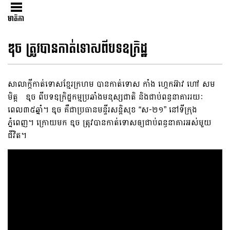
មាតិកា
ឌុច ត្រូវបានកាត់ទោសពីបទឧក្រិដ្ឋ
សាលាក្តីកាត់ទោសខ្មែរក្រហម បានកាត់ទោស កាំង ហ្កេកអ៊ាវ ហៅ សម
មិត្ត ឌុច ពីបទឧក្រិដ្ឋកម្មប្រឆាំងមនុស្សជាតិ និងជាប់ពន្ធនាគាររយៈ
ពេល៣៥ឆ្នាំ។ ឌុច គឺជាប្រធានមន្ទីរសន្តិសុខ “ស-២១” នៅទីក្រុង
ភ្នំពេញ។ ក្រោយមក ឌុច ត្រូវបានកាត់ទោសឲ្យជាប់ពន្ធនាគារអស់មួយ
ជីវិត។