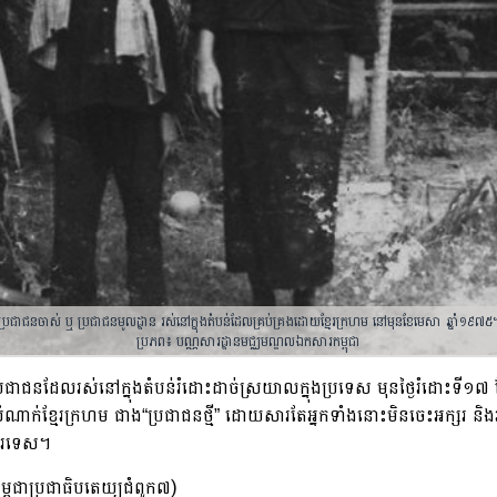
ប្រជាជនចាស់ ឬ ប្រជាជនមូលដ្ឋាន រស់នៅក្នុងតំបន់ដែលគ្រប់គ្រងដោយខ្មែរក្រហម នៅមុនខែមេសា ឆ្នាំ១៩៧៥
ប្រភព៖
បណ្ណសារដ្ឋាន
មជ្ឈមណ្ឌលឯកសារកម្ពុជា
្រជាជនដែលរស់នៅក្នុងតំបន់រំដោះដាច់ស្រយាលក្នុងប្រទេស មុនថ្ងៃរំដោះទី១
ំណាក់ខ្មែរក្រហម ជាង“ប្រជាជនថ្មី” ​ដោយសារតែអ្នកទាំងនោះមិនចេះអក្សរ ន
ពីបរទេស។
ម្ពុជាប្រជាធិបតេយ្យជំពូក៧)