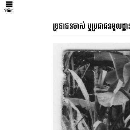
មាតិកា
ប្រជាជនចាស់​ ឬប្រជាជនមូលដ្ឋា