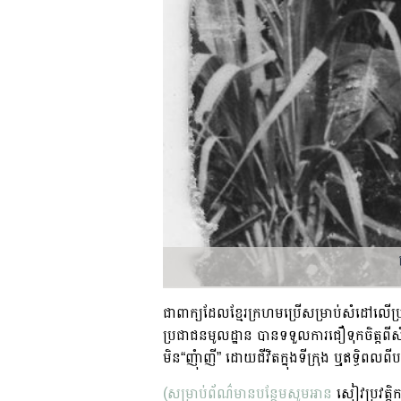
ជាពាក្យដែលខ្មែរក្រហមប្រើសម្រាប់សំដៅលើប
ប្រជាជនមូលដ្ឋាន បានទទួលការជឿទុកចិត្តពីស
មិន“ញុំាញី” ដោយជីវិតក្នុងទីក្រុង ឬុឥទ្ធិពល
(សម្រាប់ព័ណ៌មានបន្ថែមសូមអាន
សៀវប្រវត្តិក