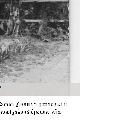
។
៧ ខែមេសា ឆ្នាំ១៩៧៥។ ប្រជាជនចាស់ ឬ
ិងរស់នៅក្នុងតំបន់ដាច់ស្រយាល ហើយ