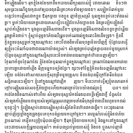
ទឹកភ្លៀងរលឹម។ ពុកខ្ញុំតែងតែយកដីមករោយលើក្បាលរបស់ខ្ញុំ ដោយពោល តិចៗថា
សូមព្រះធរណីជួយកូនចៅឲ្យបានផុតពីគ្រោះកាចទាំងឡាយផង។ សម្លៀកបំពាក់មួយ
ចង្កេះបែកញើសជោកខ្លួន ឪពុកម្តាយ បងប្អូន ញាតិប្រុសស្រី ចូលក្នុងបន្ទប់នេះទាំងអស់
គ្នា។ ម្នាក់ៗនិយាយរកគ្នាដោយភាសាខ្សឹបខ្សៀវបែបភ័យខ្លាចផង និងត្រចៀកផ្ទៀងចាំ
ស្ដាប់កាំភ្លើងផង។ ម្ដងឮចេញពីទិសខាងជើង។ ម្ដងឮចេញពីទិសខាងលិចបន្ដបន្ទាប់ឆ្លើយ
ឆ្លងគ្នាមិនដាច់។ ខ្ញុំស្ដាប់ឮម្ដងៗភ័យឈឺព្រួចចាក់ឆេវដល់ក្នុងពោះនិងដើមទ្រូង។​ ក្លិនដី
ក្លិនខ្លួនមនុស្សម្នាក់ៗក្នុងរណ្ដៅនេះ ទោះបីជាងងឹតមើលមុខគ្នាមិនឃើញក្ដី ប៉ុន្ដែវាបានធ្វើ
ឲ្យខ្ញុំចេះចំណាំបានថាជានរណាយ៉ាងច្បាស់។ សំឡេងគ្រាប់បាញ់តគ្នាបានចប់មួយស្របក់
ប៉ុន្ដែមនុស្សនៅក្នុងរណ្ដៅសន្តិសុខនេះមិនទាន់មាននរណាម្នាក់ហ៊ានចេញឡើយ។
ថ្ងៃណាក៏ដូចថ្ងៃណាដែរ ខ្ញុំតែងតែចូលលាក់ខ្លួនក្នុងរណ្ដៅនេះ គ្រាណាដែលមានការវាយ
ប្រហារគ្នាដោយកាំភ្លើង ពីក្រុមអ្នកចម្បាំងខ្មែរ។ យូរៗទៅចិត្តខ្ញុំមិនចង់ចេញពីរណ្ដៅនេះ
ឡើយ ចង់តែនៅសោយសេចក្ដីសុខត្រឹមមួយគ្រួសារ មិនចង់បានអ្វីក្រៅតែពីចង់បាន
សន្តិភាពនេះឡើយ។ ខ្ញុំនៅក្នុងរណ្ដៅជាញឹក ញយ។ ទីនេះហាក់ធ្វើឲ្យខ្ញុំមានភាពកក់
ក្ដៅបញ្ចៀសអស់សេចក្ដីភ័យខ្លាចហើយការពារគ្រប់បែបយ៉ាងដល់រូបខ្ញុំ បាន។ យប់
កាន់តែងងឹតណាស់ទៅហើយ សំឡេងមនុស្សយំកងរំពងបានបន្លឺឡើងជាថ្មី ជំនួសនៃ
សំឡេងកាំភ្លើងអមជាមួយសំឡេងឆ្កែព្រុសដេញតាមតាំងពីចុងភូមិខាងជើងរហូតមកដល់
មុខផ្ទះខ្ញុំ។ ខ្ញុំផ្ទៀងស្ដាប់ដោយស្ញៀមស្ងាត់ស្ទើរតែមិនហ៊ានដកដង្ហើម។ បេះដូងលោត
ញាប់ញ័រខ្ទរខ្លាំងក្នុងទ្រូងដូចគេបុកចង់ធ្លាយមកក្រៅម្ដងៗ។ អារម្មណ៍របស់ខ្ញុំពិតជាភ័យ
ខ្លាចណាស់ រកអ្វីមកប្រៀបពុំបានឡើយ។ ឪពុកខ្ញុំនិយាយមករកខ្ញុំ និងអ្នកនៅក្នុងរណ្ដៅ
នេះដោយសេចក្ដីព្រួយបារម្មណ៍។ គាត់បានប្រាប់ម្ដាយរបស់ខ្ញុំ និងបង ប្អូនសាច់ញាតិ