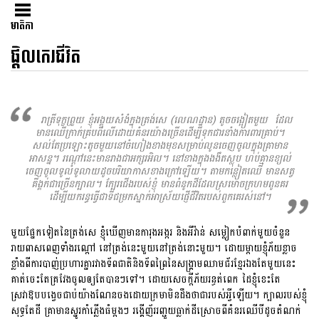
មាតិកា
ផ្ដិលកេរជីវិត
រាត្រីទុក្ខព្រួយ ខ្ញុំអង្គុយសំងំក្នុងត្រង់សេ (លេណដ្ឋាន) តូចចង្អៀតមួយ ដែល
មានឈើក្រាក់គ្របពីលើដោយគំនរយ៉ាងច្រើនដើម្បីទុកជារនាំងការពារគ្រាប់។
សល់តែប្រឡោះតូចមួយនៅចំហៀងខាងមុខសម្រាប់លូនចេញចូលក្នុងគ្រាមាន
អាសន្ន។ រណ្ដៅនេះមានរាងជាអក្សរអិល។ នៅខាងក្នុងងងឹតស្លុប ហប់គ្មានខ្យល់
ចេញចូលទូលំទូលាយដូចបរិយាកាសខាងក្រៅឡើយ។ តាមកន្លៀតឈើ មានសត្វ
គីង្គក់ជាច្រើនក្បាល។ ក្បែរជើងរបស់ខ្ញុំ មានពំនូកដីដែលស្រមោចក្រហមពូនគរ
ដើម្បីយករន្ធធ្វើជាទីជម្រកស្នាក់អាស្រ័យផ្ញើជីវិតរបស់ពួកគេរស់នៅ។
មួយផ្នែកទៀតនៃត្រង់សេ ខ្ញុំឃើញមានការុងអង្ករ និងអីវ៉ាន់ សម្លៀកបំពាក់មួយចំនួន
រាយពាសពេញទាំងរណ្ដៅ នៅត្រង់នេះមួយនៅត្រង់នោះមួយ។ ដោយម្ដាយខ្ញុំភ័យខ្លាច
ខ្លាំងពីការបាញ់ប្រហារគ្នារវាងទ័ពជាតិនិងទ័ពព្រៃនៃសង្រ្គាមឈាមជ័រខ្មែរឯងតែមួយនេះ
គាត់ចេះតែគ្រវែងចូលឲ្យតែបានៗទៅ។ ដោយសេចក្ដីភ័យរន្ធត់ពេក ដៃខ្ញុំខេះតែ
ស្រវាឱបបង្វេចជាប់យ៉ាងណែនចងដោយក្រមាមិនដឹងថាជារបស់អ្វីឡើយ។ ក្បាលរបស់ខ្ញុំ
សុទ្ធតែដី គ្រាមានស្នូរកាំភ្លើងធំម្ដងៗ រង្គើញ័ររញ្ជួយធ្លាក់ដីស្រោចពីគំនរឈើបីដូចតំណក់