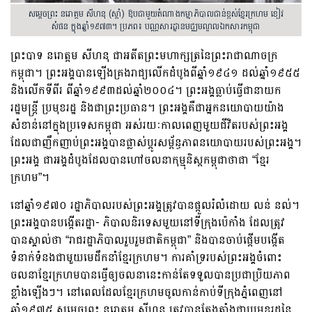
សម្តេចព្រះ នរោត្តម សីហនុ (ស្តាំ) ឱបជាមួយតំណាងកម្មាភិបាលជាន់ខ្ពស់ខ្មែរក្រហម ខៀវ
សំផន ក្នុងឆ្នាំ១៩៧៣។ ប្រភព៖
បណ្ណសារដ្ឋាន
មជ្ឈមណ្ឌលឯកសារកម្ពុជា
ព្រះបាទ នរោត្តម សីហនុ ជាអតីតព្រះមហាក្សត្រនៃព្រះរាជាណាចក្រ
កម្ពុជា។ ព្រះអង្គបានឡើងគ្រងរាជ្យលើកដំបូងពីឆ្នាំ១៩៤១ ដល់ឆ្នាំ១៩៥៥
និងលើកទីពីរ ពីឆ្នាំ១៩៩៣ដល់ឆ្នាំ២០០៤។ ព្រះអង្គធ្លាប់ធ្វើជានាយក
រដ្ឋមន្រ្តី ប្រមុខរដ្ឋ និងជាព្រះប្រធាន។ ព្រះអង្គគឺជាអ្នកនយោបាយយ៉ាង
សំខាន់នៅក្នុងប្រទេសកម្ពុជា អស់រយៈកាលពេញមួយជីវិតរបស់ព្រះអង្គ
ដែលជាញឹកញាប់ព្រះអង្គបានផ្លាស់ប្ដូរសម្ព័ន្ធភាពនយោបាយរបស់ព្រះអង្គ។
ព្រះអង្គ ជាអង្គដំបូងដែលបានហៅចលនាកុម្មុនិស្ដកម្ពុជាថាជា “ខ្មែរ
ក្រហម”។
នៅឆ្នាំ១៩៧០ រដ្ឋាភិបាលរបស់ព្រះអង្គត្រូវបានផ្ដួលរំលំដោយ លន់​ នល់។
ព្រះអង្គបានបង្កើតរដ្ឋា- ភិបាលនិរទេសមួយនៅទីក្រុងប៉េកាំង ដែលត្រូវ
បានស្គាល់ថា “រាជរដ្ឋាភិបាលរួបរួមជាតិកម្ពុជា” និងបានចាប់ផ្ដើមបង្កើត
ទំនាក់ទំនងជាមួយមេដឹកនាំខ្មែរក្រហម។ ការគាំទ្ររបស់ព្រះអង្គចំពោះ
ចលនាខ្មែរក្រហមបានធ្វើឲ្យចលនានេះកាន់តែទទួលបានប្រជា​ប្រិយភាព
ខ្លាំងឡើងៗ។ នៅពេលដែលខ្មែរក្រហមចូលកាន់កាប់ទីក្រុងភ្នំពេញនៅ
ឆ្នាំ១៩៧៥ សម្តេចព្រះ នរោត្តម សីហនុ ត្រូវបានតែងតាំង​ជាប្រមុខរដ្ឋនៃ