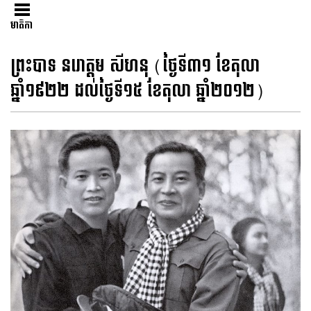
មាតិកា
ព្រះបាទ នរោត្តម សីហនុ (ថ្ងៃទី៣១ ខែតុលា
ឆ្នាំ១៩២២ ដល់ថ្ងៃទី១៥ ខែតុលា ឆ្នាំ២០១២)