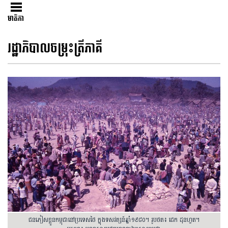
មាតិកា
រដ្ឋាភិបាលចម្រុះត្រីភាគី
ជនភៀសខ្លួនកម្ពុជានៅប្រទេសថៃ ក្នុងទសវត្សន៍ឆ្នាំ១៩៨០។ រូបថត៖ ជេក ដុនហ្វត។