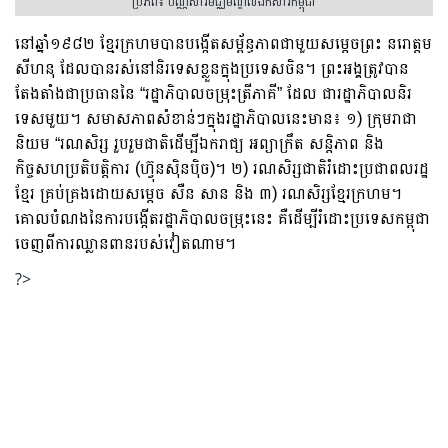
ប្រភព៖ បណ្ណសារមជ្ឈមណ្ឌលឯកសារកម្ពុជា
នៅឆ្នាំ១៩៨២ ខ្មែរក្រហមបានបង្កើតសម្ព័ន្ធភាពជាមួយសម្តេចព្រះ នរោត្តម
សីហនុ ដែលបានរស់នៅនិរទេសខ្លួនក្នុងប្រទេសចិន។ ព្រះអង្គត្រូវបាន
តែងតាំងជាប្រធាននៃ “រដ្ឋាភិបាលចម្រុះត្រីភាគី” ដែល ជារដ្ឋាភិបាលនិរ
ទេសមួយ។ សមាសភាពសំខាន់ៗក្នុងរដ្ឋាភិបាលនេះមាន៖ ១) ក្រុមរាជា
និយម “រណសិរ្ស រួបរួមជាតិដើម្បីឯករាជ្យ អព្យាក្រឹត សន្ដិភាព និង
កិច្ចសហប្រតិបត្តិការ (ហ៊្វុនស៊ិនប៉ិច)។ ២) រណសិរ្សជាតិរំដោះប្រជាពលរដ្ឋ
ខ្មែរ គ្រប់គ្រងដោយសម្តេច សឺន សាន និង ៣) រណសិរ្សខ្មែរក្រហម។
គោលបំណងនៃការបង្កើតរដ្ឋាភិបាលចម្រុះនេះ គឺដើម្បីរំដោះប្រទេសកម្ពុជា
ចេញពីការឈ្លានពានរបស់វៀតណាម។
?>