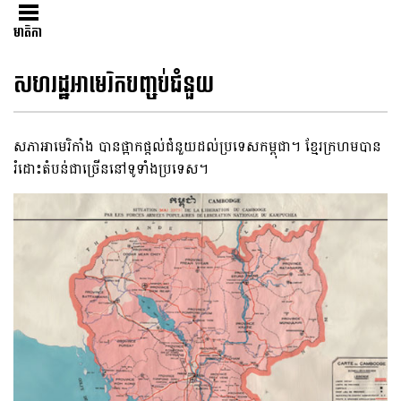
មាតិកា
សហរដ្ឋអាមេរិកបញ្ចប់ជំនួយ
សភាអាមេរិកាំង បានផ្អាកផ្ដល់ជំនួយដល់ប្រទេសកម្ពុជា។ ខ្មែរក្រហមបាន
រំដោះតំបន់ជាច្រើននៅទូទាំងប្រទេស។