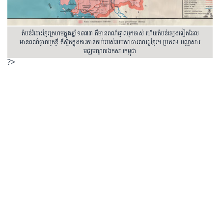
តំបន់រំដោះខ្មែរក្រហមក្នុងឆ្នាំ១៩៧៣ គឺមានពណ៌ផ្កាឈូកចាស់ ហើយតំបន់ផ្សេងទៀតដែល
មានពណ៌ផ្កាឈូកខ្ចី គឺស្ថិតក្នុងការកាន់កាប់របស់របបសាធារណរដ្ឋខ្មែរ។ ប្រភព៖ បណ្ណសារ
មជ្ឈមណ្ឌលឯកសារកម្ពុជា
?>