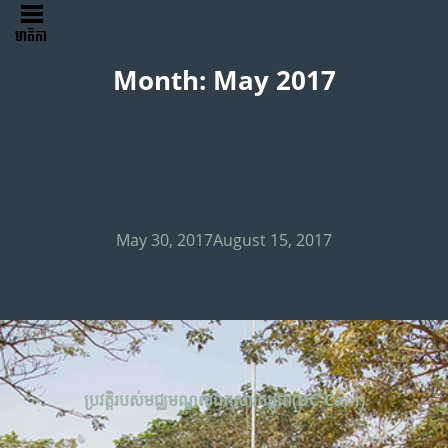
មាតិកា
Month:
May 2017
Posted
May 30, 2017
August 15, 2017
on
ប្រវត្តិរបស់មជ្ឈមណ្ឌលឯកសារកម្ពុជា(DC-Cam)