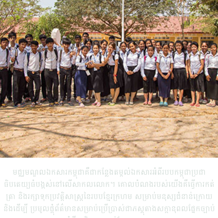
មជ្ឈមណ្ឌលឯកសារកម្ពុជាគឺជាកន្លែងតម្កល់ឯកសារអំពីរបបកម្ពុជាប្រជា
ធិបតេយ្យធំបង្អស់នៅលើសាកលលោក។ គោលបំណងរបស់យើងគឺធ្វើការកត់
ត្រា និងរក្សាទុកប្រវត្តិសាស្ត្រនៃរបបខ្មែរក្រហម សម្រាប់មនុស្សជំនាន់ក្រោយ
និងដើម្បី ប្រមូលផ្តុំព័ត៌មានសម្រាប់ប្រើប្រាស់ជាភស្តុតាងសក្តានុពលផ្នែកច្បាប់